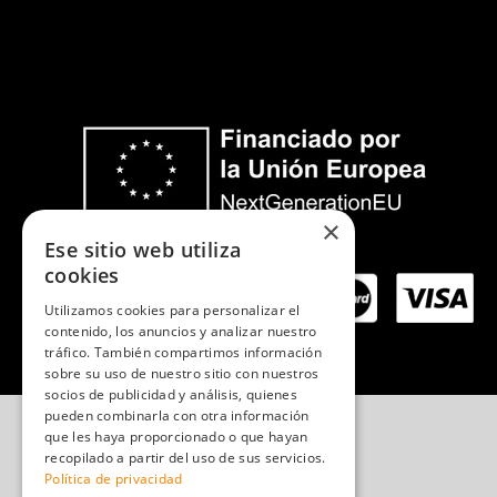
×
Ese sitio web utiliza
cookies
Método de Pago seguro
Utilizamos cookies para personalizar el
contenido, los anuncios y analizar nuestro
tráfico. También compartimos información
sobre su uso de nuestro sitio con nuestros
socios de publicidad y análisis, quienes
pueden combinarla con otra información
que les haya proporcionado o que hayan
recopilado a partir del uso de sus servicios.
Política de privacidad