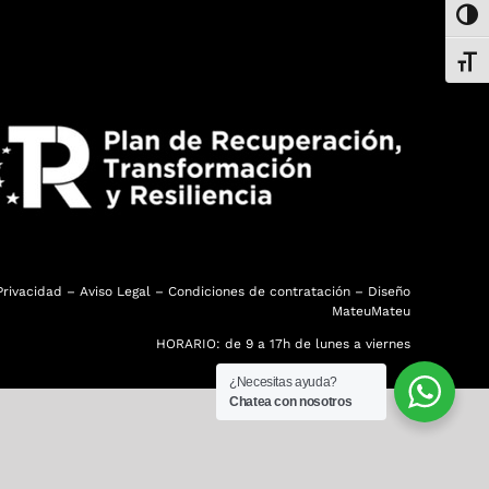
Alter
Alter
Privacidad
–
Aviso Legal
–
Condiciones de contratación
– Diseño
MateuMateu
HORARIO: de 9 a 17h de lunes a viernes
¿Necesitas ayuda?
Chatea con nosotros